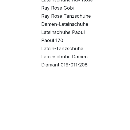
Ray Rose Gobi
Ray Rose Tanzschuhe
Damen-Lateinschuhe
Lateinschuhe Paoul
Paoul 170
Latein-Tanzschuhe
Lateinschuhe Damen
Diamant 019-011-208
Tanzschuhe Damen
Hobbytanzschuhe
bequeme Tanzschuhe
Werner Kern Tanzschuhe
Werner Kern Laura
Comfortschuhe Werner
Kern
Tanzschuhe für Hobbytanz