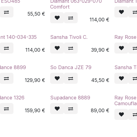
h ESO485
Diamant 063-029-070
Diamant 
Comfort
55,50
€
114,00
€
nt 140-034-335
Sansha Tivoli C.
Ray Rose
114,00
€
39,90
€
dance 8899
So Danca JZE 79
Sansha Ti
129,90
€
45,50
€
ance 1326
Supadance 8889
Ray Rose 
Camoufla
159,90
€
89,00
€