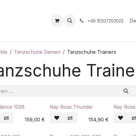
hop
Veranstaltungen
Hilfe
Termin
De
+49 15207253022
kte
Tanzschuhe Damen
Tanzschuhe Trainers
anzschuhe Traine
ance 1026
Ray Rose Thunder
Ray Rose 
159,00
€
154,90
€