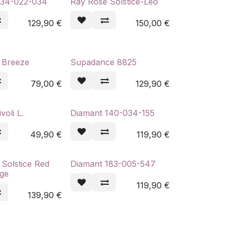
134-022-034
Ray Rose Solstice-Leo
129,90
€
150,00
€
 Breeze
Supadance 8825
79,00
€
129,90
€
voli L.
Diamant 140-034-155
49,90
€
119,90
€
Solstice Red
Diamant 183-005-547
ge
119,90
€
139,90
€