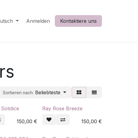
utsch
Anmelden
Kontaktiere uns
rs
Beliebteste
Sortieren nach:
Solstice
Ray Rose Breeze
150,00
€
150,00
€