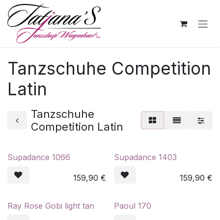
Zum Inhalt springen
Tanzschuhe Competition
Latin
Tanzschuhe
Competition Latin
Supadance 1066
Supadance 1403
159,90
€
159,90
€
Ray Rose Gobi light tan
Paoul 170