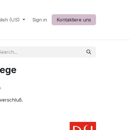
lish (US)
Sign in
Kontaktiere uns
iege
0
tverschluß.