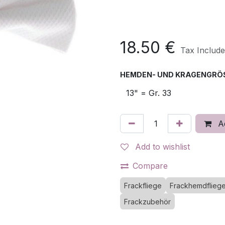
18.50
€
Tax Includ
HEMDEN- UND KRAGENGRÖS
Ad
Add to wishlist
Compare
Frackfliege
Frackhemdflieg
Frackzubehör