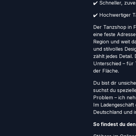
✔️ Schneller, zuv
✔️ Hochwertiger Ta
Der Tanzshop in Fr
eine feste Adresse
Region und weit da
und stilvolles Des
zählt jedes Detail
Unterschied – für
der Fläche.
Du bist dir unsich
suchst du speziel
Problem – ich nehm
Im Ladengeschäft 
Deutschland und in
So findest du de