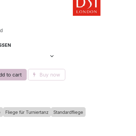
ed
SEN
d to cart
Buy now
e
Fliege für Turniertanz
Standardfliege