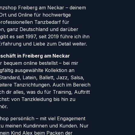
nzshop Freiberg am Neckar – deinem
Ort und Online für hochwertige
ofessionellen Tanzbedarf für
gion, ganz Deutschland und darüber
ibt es seit 1997, seit 2019 führe ich ihn
 Erfahrung und Liebe zum Detail weiter.
schäft in Freiberg am Neckar
 bequem online bestellst – bei mir
rgfältig ausgewählte Kollektion an
andard, Latein, Ballett, Jazz, Salsa,
eitere Tanzrichtungen. Auch im Bereich
h dir alles, was du für Training, Auftritt
hst: von Tanzkleidung bis hin zu
hör.
Shop persönlich – mit viel Engagement
zu meinen Kundinnen und Kunden. Nur
 mein Kind Alex beim Packen der