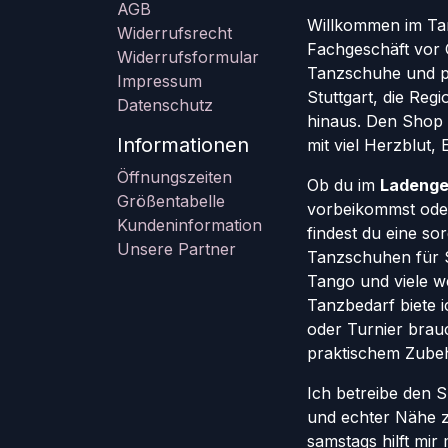
AGB
Willkommen im Ta
Widerrufsrecht
Fachgeschäft vor 
Widerrufsformular
Tanzschuhe und pr
Impressum
Stuttgart, die Re
Datenschutz
hinaus. Den Shop g
Informationen
mit viel Herzblut,
Öffnungszeiten
Ob du im
Ladenge
Größentabelle
vorbeikommst oder
Kundeninformation
findest du eine so
Unsere Partner
Tanzschuhen für St
Tango und viele w
Tanzbedarf biete ic
oder Turnier brauc
praktischem Zube
Ich betreibe den 
und echter Nähe 
samstags hilft mir