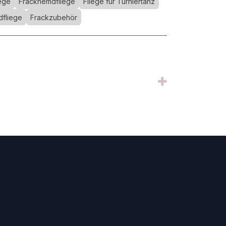
iege
Frackhemdfliege
Fliege für Turniertanz
dfliege
Frackzubehör