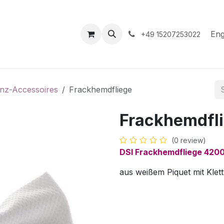
hop
Events
Hilfe
Appointment
Eng
+49 15207253022
nz-Accessoires
Frackhemdfliege
Frackhemdfl
(0 review)
DSI Frackhemdfliege 420
aus weißem Piquet mit Klet