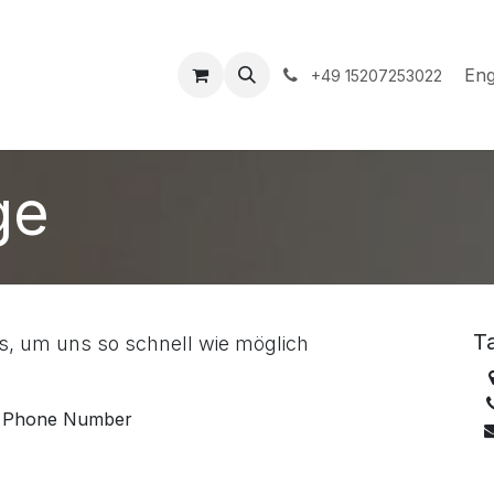
hop
Events
Hilfe
Appointment
Eng
+49 15207253022
ge
T
es, um uns so schnell wie möglich
Phone Number