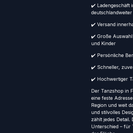
✔️ Ladengeschäft 
deutschlandweiter
✔️ Versand innerh
✔️ Große Auswahl
und Kinder
✔️ Persönliche Ber
✔️ Schneller, zuv
✔️ Hochwertiger Ta
Der Tanzshop in Fr
eine feste Adresse
Region und weit da
und stilvolles Des
zählt jedes Detail
Unterschied – für