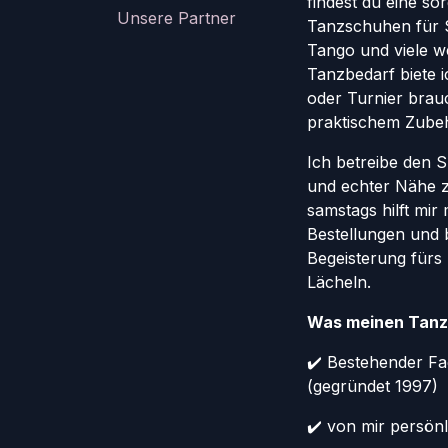
findest du eine so
Unsere Partner
Tanzschuhen für St
Tango und viele w
Tanzbedarf biete ic
oder Turnier brauc
praktischem Zube
Ich betreibe den 
und echter Nähe 
samstags hilft mir
Bestellungen und 
Begeisterung fürs
Lächeln.
Was meinen Tanz
✔️ Bestehender Fa
(gegründet 1997)
✔️ von mir persönl