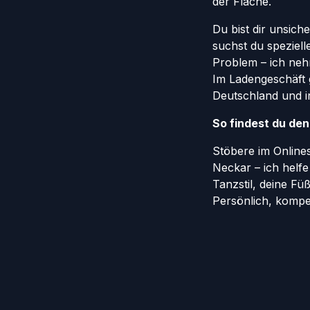
der Fläche.
Du bist dir unsich
suchst du speziel
Problem – ich nehm
Im Ladengeschäft 
Deutschland und in
So findest du de
Stöbere im Onlin
Neckar – ich helf
Tanzstil, deine Fü
Persönlich, kompe