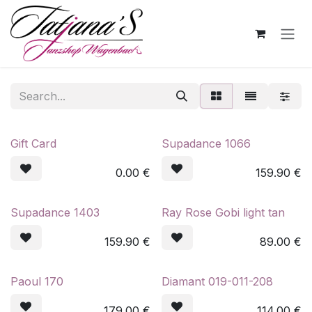
Skip to Content
Gift Card
Supadance 1066
0.00
€
159.90
€
Supadance 1403
Ray Rose Gobi light tan
159.90
€
89.00
€
Paoul 170
Diamant 019-011-208
179.00
€
114.00
€