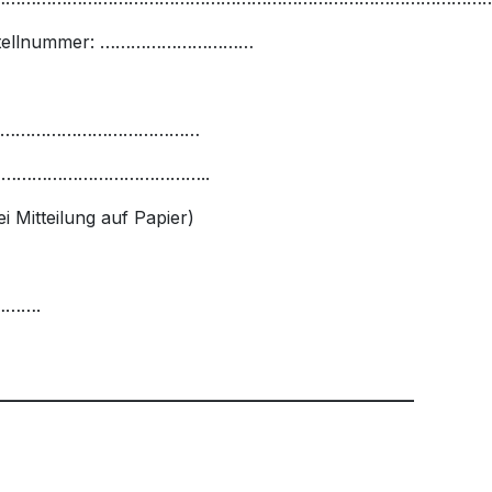
............Bestellnummer: …………………………
………………………………………………
………………………………………………..
i Mitteilung auf Papier)
…….
_______________________________________________