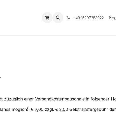
hop
Events
Hilfe
Appointment
Eng
+49 15207253022
r
gt zuzüglich einer Versandkostenpauschale in folgender Hö
ds möglich): € 7,00 zzgl. € 2,00 Geldtransfergebühr der