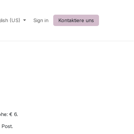
lish (US)
Sign in
Kontaktiere uns
he: € 6.
 Post.