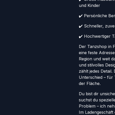
und Kinder
✔️ Persönliche Ber
✔️ Schneller, zuv
✔️ Hochwertiger Ta
Der Tanzshop in Fr
eine feste Adresse
Region und weit da
und stilvolles Des
zählt jedes Detail
Unterschied – für
der Fläche.
Du bist dir unsich
suchst du speziel
Problem – ich nehm
Im Ladengeschäft 