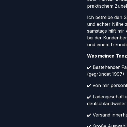
praktischem Zube
Ich betreibe den 
und echter Nähe 
samstags hilft mi
bei der Kundenber
und einem freundl
Was meinen Tanz
✔️ Bestehender Fa
(gegründet 1997)
✔️ von mir persönl
✔️ Ladengeschäft 
deutschlandweiter
✔️ Versand innerh
✔️ Große Auswahl