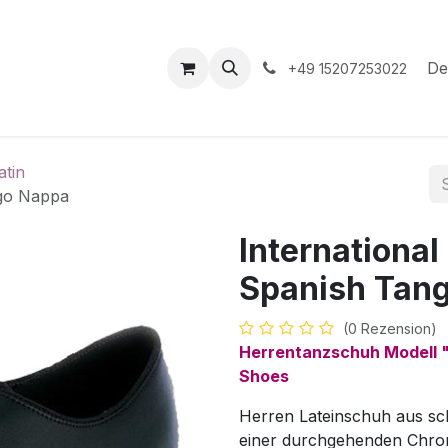
hop
Veranstaltungen
Hilfe
Termin
De
+49 15207253022
atin
ngo Nappa
Internationa
Spanish Tan
(0 Rezension)
Herrentanzschuh Modell "
Shoes
Herren Lateinschuh aus s
einer durchgehenden Chro