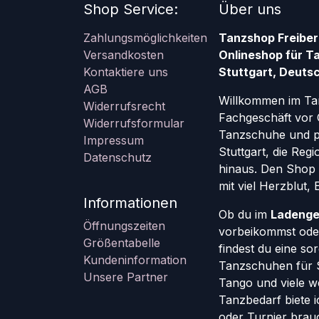
Shop Service:
Über uns
Zahlungsmöglichkeiten
Tanzshop Freiber
Versandkosten
Onlineshop für T
Kontaktiere uns
Stuttgart, Deutsc
AGB
Willkommen im Ta
Widerrufsrecht
Fachgeschäft vor 
Widerrufsformular
Tanzschuhe und pr
Impressum
Stuttgart, die Re
Datenschutz
hinaus. Den Shop g
mit viel Herzblut,
Informationen
Ob du im
Ladenge
Öffnungszeiten
vorbeikommst oder
Größentabelle
findest du eine so
Kundeninformation
Tanzschuhen für St
Unsere Partner
Tango und viele w
Tanzbedarf biete ic
oder Turnier brauc