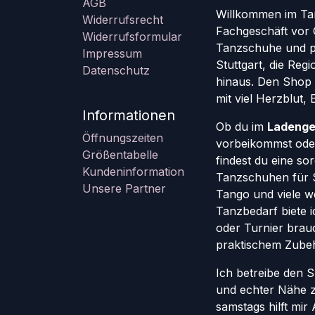
AGB
Willkommen im Ta
Widerrufsrecht
Fachgeschäft vor 
Widerrufsformular
Tanzschuhe und pr
Impressum
Stuttgart, die Re
Datenschutz
hinaus. Den Shop g
mit viel Herzblut,
Informationen
Ob du im
Ladenge
Öffnungszeiten
vorbeikommst oder
Größentabelle
findest du eine so
Kundeninformation
Tanzschuhen für St
Unsere Partner
Tango und viele w
Tanzbedarf biete ic
oder Turnier brauc
praktischem Zube
Ich betreibe den 
und echter Nähe 
samstags hilft mi