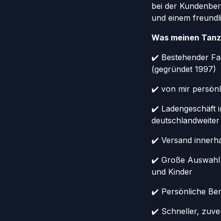
bei der Kundenber
und einem freundl
Was meinen Tanz
✔️ Bestehender Fa
(gegründet 1997)
✔️ von mir persönl
✔️ Ladengeschäft 
deutschlandweiter
✔️ Versand innerh
✔️ Große Auswahl
und Kinder
✔️ Persönliche Ber
✔️ Schneller, zuv