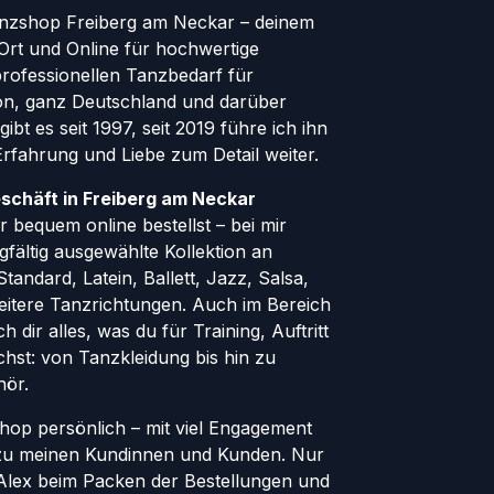
nzshop Freiberg am Neckar – deinem
Ort und Online für hochwertige
ofessionellen Tanzbedarf für
gion, ganz Deutschland und darüber
ibt es seit 1997, seit 2019 führe ich ihn
 Erfahrung und Liebe zum Detail weiter.
schäft in Freiberg am Neckar
 bequem online bestellst – bei mir
rgfältig ausgewählte Kollektion an
andard, Latein, Ballett, Jazz, Salsa,
eitere Tanzrichtungen. Auch im Bereich
h dir alles, was du für Training, Auftritt
hst: von Tanzkleidung bis hin zu
hör.
Shop persönlich – mit viel Engagement
zu meinen Kundinnen und Kunden. Nur
r Alex beim Packen der Bestellungen und