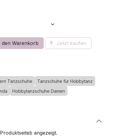
 den Warenkorb
Jetzt kaufen
ern Tanzschuhe
Tanzschuhe für Hobbytanz
inda
Hobbytanzschuhe Damen
 Produktseiteb angezeigt.