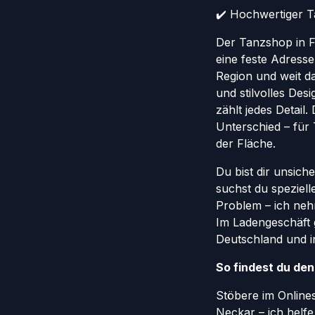
✔️ Hochwertiger Ta
Der Tanzshop in Fr
eine feste Adresse
Region und weit da
und stilvolles Des
zählt jedes Detail
Unterschied – für
der Fläche.
Du bist dir unsich
suchst du speziel
Problem – ich nehm
Im Ladengeschäft 
Deutschland und in
So findest du de
Stöbere im Onlin
Neckar – ich helf