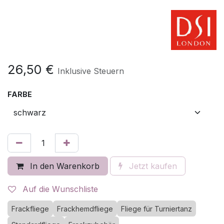
26,50
€
Inklusive Steuern
FARBE
In den Warenkorb
Jetzt kaufen
Auf die Wunschliste
Frackfliege
Frackhemdfliege
Fliege für Turniertanz