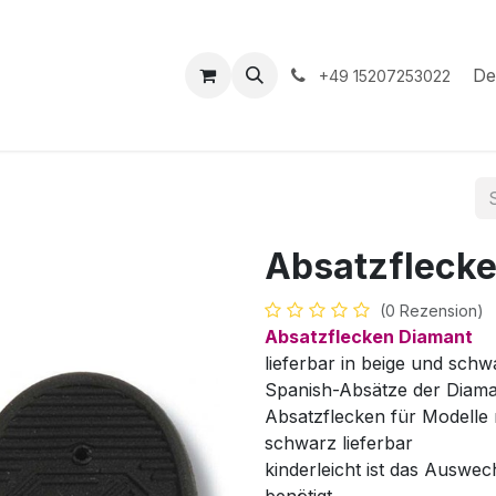
hop
Veranstaltungen
Hilfe
Termin
De
+49 15207253022
Absatzfleck
(0 Rezension)
Absatzflecken Diamant
lieferbar in beige und schw
Spanish-Absätze der Diam
Absatzflecken für Modelle 
schwarz lieferbar
kinderleicht ist das Auswec