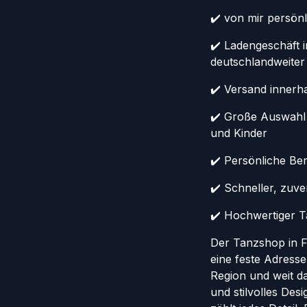
✔️ von mir persönl
✔️ Ladengeschäft 
deutschlandweiter
✔️ Versand innerh
✔️ Große Auswahl
und Kinder
✔️ Persönliche Ber
✔️ Schneller, zuv
✔️ Hochwertiger Ta
Der Tanzshop in Fr
eine feste Adresse
Region und weit da
und stilvolles Des