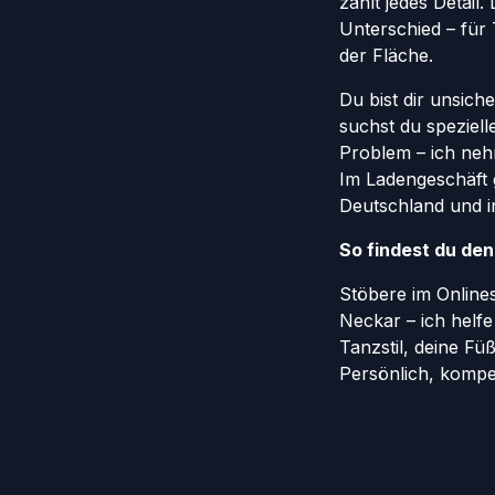
zählt jedes Detail
Unterschied – für
der Fläche.
Du bist dir unsich
suchst du speziel
Problem – ich nehm
Im Ladengeschäft 
Deutschland und in
So findest du de
Stöbere im Onlin
Neckar – ich helf
Tanzstil, deine Fü
Persönlich, kompe