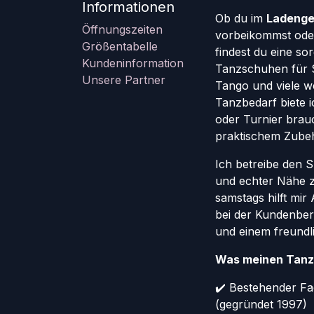
Informationen
Ob du im
Ladenge
Öffnungszeiten
vorbeikommst oder
Größentabelle
findest du eine so
Kundeninformation
Tanzschuhen für St
Unsere Partner
Tango und viele w
Tanzbedarf biete ic
oder Turnier brauc
praktischem Zube
Ich betreibe den 
und echter Nähe 
samstags hilft mi
bei der Kundenber
und einem freundl
Was meinen Tanz
✔️ Bestehender Fa
(gegründet 1997)