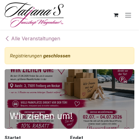
Zum Inhalt springen
Alle Veranstaltungen
Registrierungen
geschlossen
Wir ziehen um!
Startet
Endet