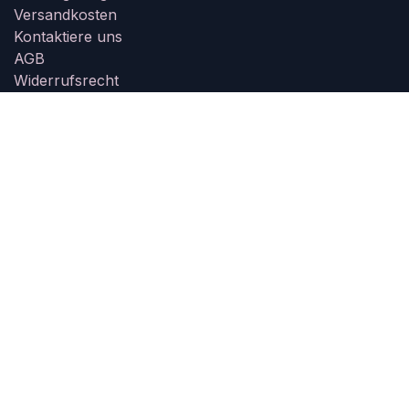
Versandkosten
Kontaktiere uns
AGB
Widerrufsrecht
Widerrufsformular
Impressum
Datenschutz
Informationen
Öffnungszeiten
Größentabelle
Kundeninformation
Unsere Partner
Über uns